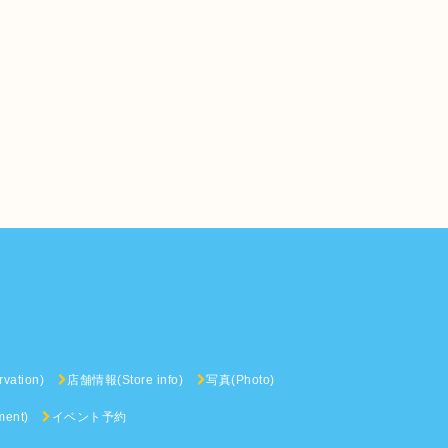
vation)
店舗情報(Store info)
写真(Photo)
ent)
イベント予約