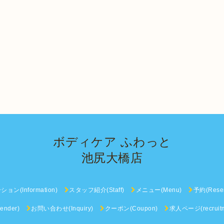
ボディケア ふわっと
池尻大橋店
ン(Information)
スタッフ紹介(Staff)
メニュー(Menu)
予約(Reser
nder)
お問い合わせ(Inquiry)
クーポン(Coupon)
求人ページ(recruitm