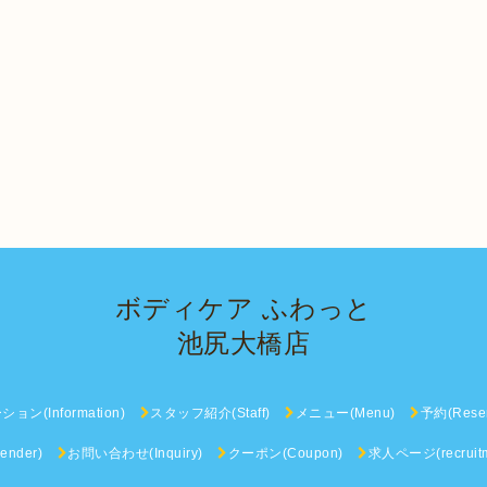
ボディケア ふわっと
池尻大橋店
ン(Information)
スタッフ紹介(Staff)
メニュー(Menu)
予約(Reser
nder)
お問い合わせ(Inquiry)
クーポン(Coupon)
求人ページ(recruitm