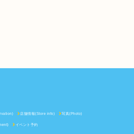
vation)
店舗情報(Store info)
写真(Photo)
ent)
イベント予約