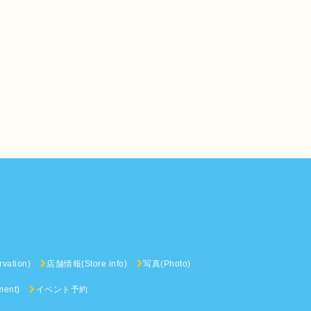
vation)
店舗情報(Store info)
写真(Photo)
ent)
イベント予約