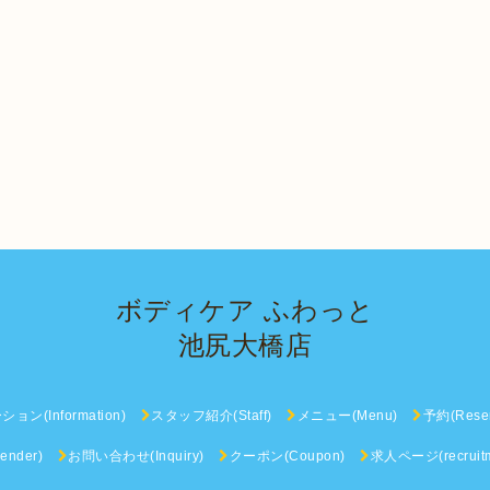
ボディケア ふわっと
池尻大橋店
ン(Information)
スタッフ紹介(Staff)
メニュー(Menu)
予約(Reser
nder)
お問い合わせ(Inquiry)
クーポン(Coupon)
求人ページ(recruitm