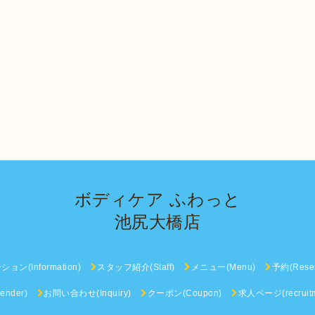
ボディケア ふわっと
池尻大橋店
ン(Information)
スタッフ紹介(Staff)
メニュー(Menu)
予約(Reser
nder)
お問い合わせ(Inquiry)
クーポン(Coupon)
求人ページ(recruitm