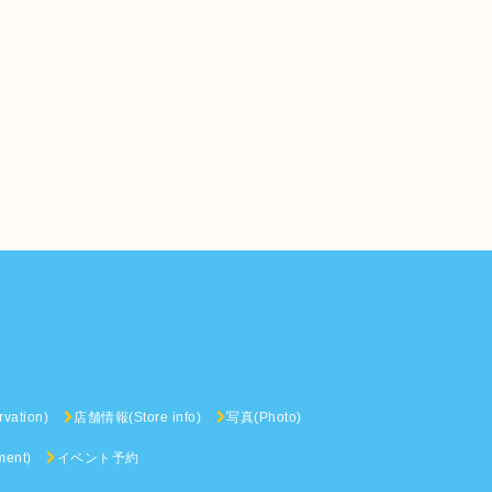
vation)
店舗情報(Store info)
写真(Photo)
ent)
イベント予約