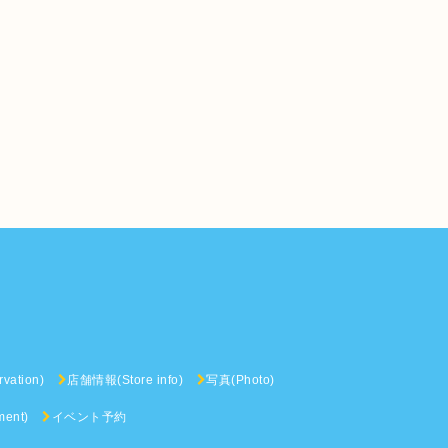
vation)
店舗情報(Store info)
写真(Photo)
ent)
イベント予約