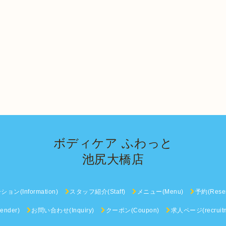
ボディケア ふわっと
池尻大橋店
ン(Information)
スタッフ紹介(Staff)
メニュー(Menu)
予約(Reser
nder)
お問い合わせ(Inquiry)
クーポン(Coupon)
求人ページ(recruitm