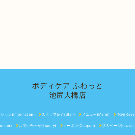
ボディケア ふわっと
池尻大橋店
ン(Information)
スタッフ紹介(Staff)
メニュー(Menu)
予約(Reser
nder)
お問い合わせ(Inquiry)
クーポン(Coupon)
求人ページ(recruitm