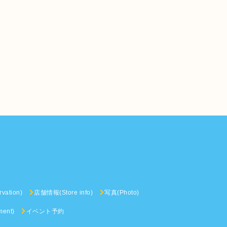
vation)
店舗情報(Store info)
写真(Photo)
ent)
イベント予約