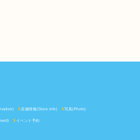
vation)
店舗情報(Store info)
写真(Photo)
ent)
イベント予約