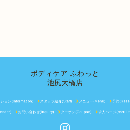
ボディケア ふわっと
池尻大橋店
ン(Information)
スタッフ紹介(Staff)
メニュー(Menu)
予約(Reser
nder)
お問い合わせ(Inquiry)
クーポン(Coupon)
求人ページ(recruitm