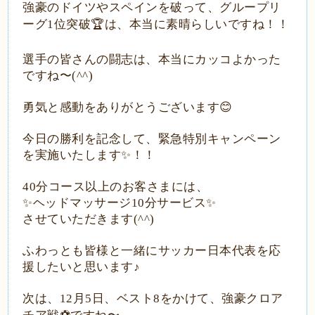
強豪のドイツやスペインを破って、グループリ
ーグ
1
位突破
🏆
は、本当に素晴らしいですね！！
選手の皆さんの闘志は、本当にカッコよかった
ですね〜
(^^)
勇気と感動をありがとうございます
😊
今日の勝利を記念して、緊急特別キャンペーン
を実施いたします
✨
！！
40
分コース以上のお客さまには、
✨
ヘッドマッサージ
10
分サービス
✨
させていただきます
(^^)
ふわっとも皆様と一緒にサッカー日本代表を応
援したいと思います♪
次は、
12
月
5
日
、ベスト
8
をかけて、強豪クロア