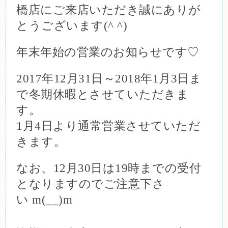
橋店
に
ご来店いただき誠にありが
とうございます
(
^ ^
)
年末年始の営業のお知らせです
♡
2017
年
12
月
31
日～
2018
年
1
月
3
日ま
で冬期休暇とさせていただきま
す。
1
月
4
日より通常営業させていただ
きます。
なお、
12
月
30
日は
19
時までの受付
となりますのでご注意下さ
い
m
(
__
)
m