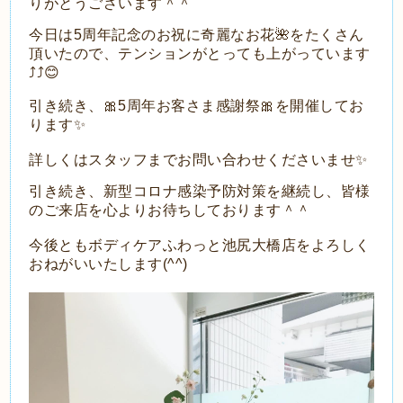
りがとうございます＾＾
今日は5周年記念のお祝に奇麗なお花
🌺
をたくさん
頂いたので、テンションがとっても上がっています
⤴︎⤴︎😊
引き続き、
🎀5
周年お客さま感謝祭
🎀
を開催してお
ります
✨
詳しくはスタッフまでお問い合わせくださいませ✨
引き続き、新型コロナ感染予防対策を継続し、皆様
のご来店を心よりお待ちしております＾＾
今後ともボディケアふわっと池尻大橋店をよろしく
おねがいいたします(^^)