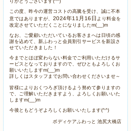
りがとうございます(^^)
この度、昨今の運営コストの高騰を受け、誠に不本
2024
年
11
月
16
日
意ではありますが、
より料金を
改定させていただくことになりましたm(__)m
なお、ご愛顧いただいているお客さまへは日頃の感
謝を込めて、
新ふわっと会員割引サービスを新設さ
せていただきました！
今までとほぼ変わらない料金でご利用いただける
サ
ービスとなっておりますので、
ぜひともよろしくお
願いいたしますm(__)m
詳しくはスタッフまでお問い合わせくださいませ～
皆様によりおくつろぎ頂けるよう努めて参りますの
で、ご理解いただきますよう、よろしくお願いいた
しますm(__)m
今後ともどうぞよろしくお願いいたします(^^)
ボディケアふわっと 池尻大橋店